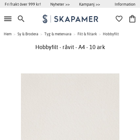
Information
Fri frakt över 999 kr!
Nyheter >>
Kampanj >>
Hem
>
Sy & Brodera
>
Tyg & metervara
>
Filt & filtark
>
Hobbyfilt
Hobbyfilt - råvit - A4 - 10 ark