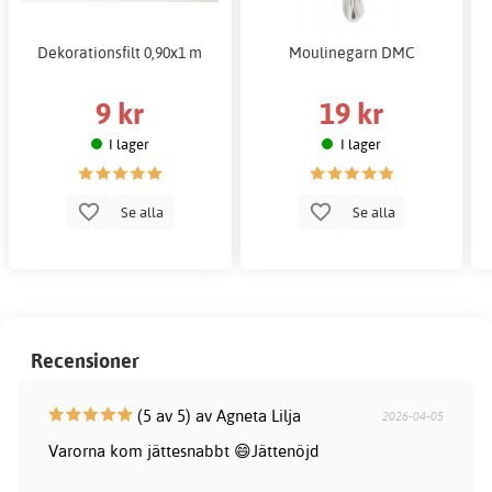
Dekorationsfilt 0,90x1 m
Moulinegarn DMC
9 kr
19 kr
I lager
I lager
Se alla
Se alla
Recensioner
(5 av 5) av Agneta Lilja
2026-04-05
Varorna kom jättesnabbt 😄Jättenöjd