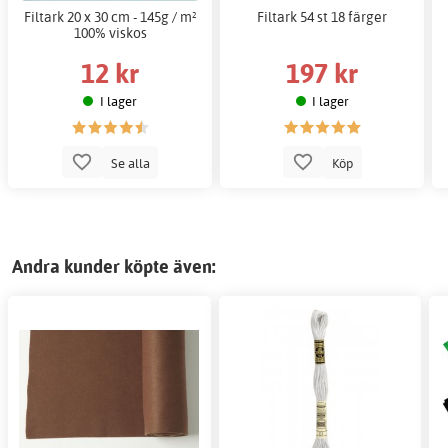
Filtark 20 x 30 cm - 145g / m²
Filtark 54 st 18 färger
100% viskos
12 kr
197 kr
I lager
I lager
Se alla
Köp
Andra kunder köpte även: