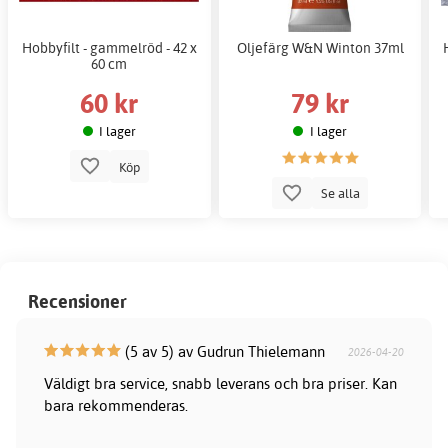
Hobbyfilt - gammelröd - 42 x
Oljefärg W&N Winton 37ml
60 cm
60 kr
79 kr
I lager
I lager
Köp
Se alla
Recensioner
(5 av 5) av Gudrun Thielemann
2026-04-20
Väldigt bra service, snabb leverans och bra priser. Kan
bara rekommenderas.