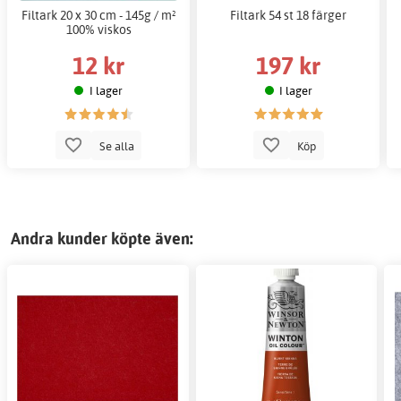
Filtark 20 x 30 cm - 145g / m²
Filtark 54 st 18 färger
100% viskos
12 kr
197 kr
I lager
I lager
Se alla
Köp
Andra kunder köpte även: