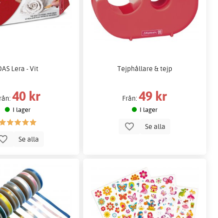
DAS Lera - Vit
Tejphållare & tejp
40 kr
49 kr
rån:
Från:
I lager
I lager
Se alla
Se alla