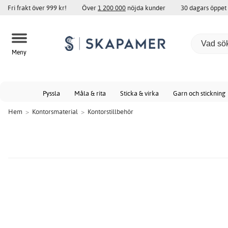
Fri frakt över 999 kr!
Över
1 200 000
nöjda kunder
30 dagars öppet
Meny
Pyssla
Måla & rita
Sticka & virka
Garn och stickning
Hem
>
Kontorsmaterial
>
Kontorstillbehör