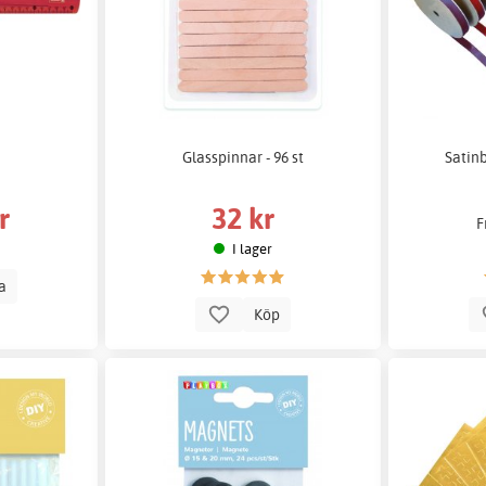
m
Glasspinnar - 96 st
Satin
r
32 kr
F
I lager
la
Köp