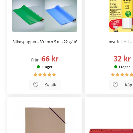
Silkespapper - 50 cm x 5 m - 22 g/m²
Limstift UHU -
66 kr
32 kr
Från:
I lager
I lager
Se alla
Kö