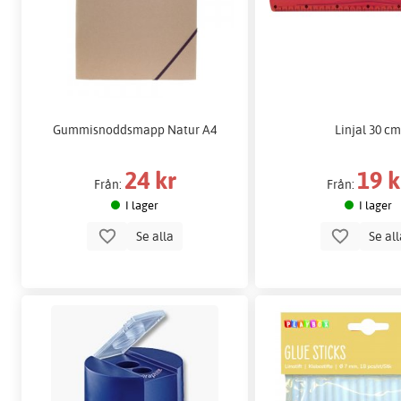
Gummisnoddsmapp Natur A4
Linjal 30 c
24 kr
19 k
Från:
Från:
I lager
I lager
Se alla
Se al