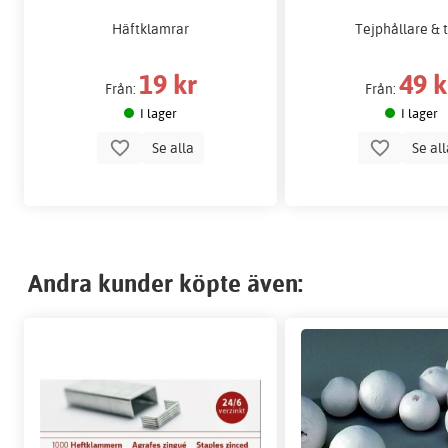
Häftklamrar
Tejphållare & 
19 kr
49 k
Från:
Från:
I lager
I lager
Se alla
Se al
Andra kunder köpte även: