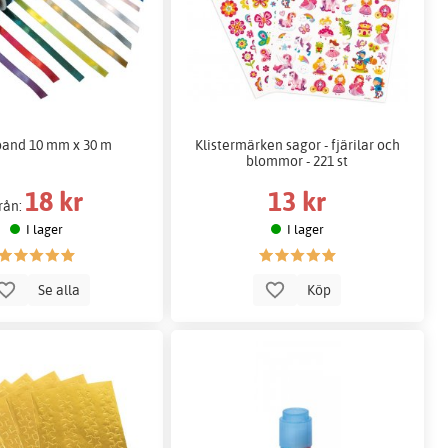
band 10 mm x 30 m
Klistermärken sagor - fjärilar och
blommor - 221 st
18 kr
13 kr
rån:
I lager
I lager
Se alla
Köp