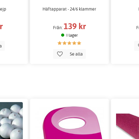
tejp
Häftapparat - 24/6 klammer
r
139 kr
Från:
F
I lager
la
Se alla