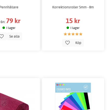
Pennhållare
Korrektionsroller 5mm - 8m
79 kr
15 kr
rån:
I lager
I lager
Se alla
Köp