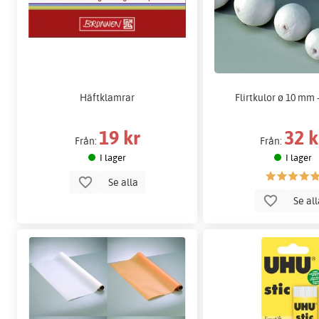
Häftklamrar
Flirtkulor ø 10 mm
19 kr
32 k
Från:
Från:
I lager
I lager
Se alla
Se al