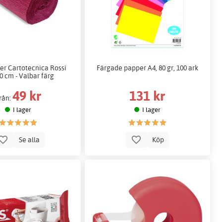
r Cartotecnica Rossi
Färgade papper A4, 80 gr, 100 ark
0 cm - Valbar färg
49 kr
131 kr
rån:
I lager
I lager
Se alla
Köp