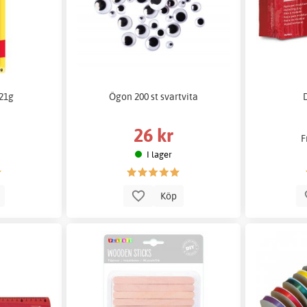
 21g
Ögon 200 st svartvita
26 kr
F
I lager
p
Köp