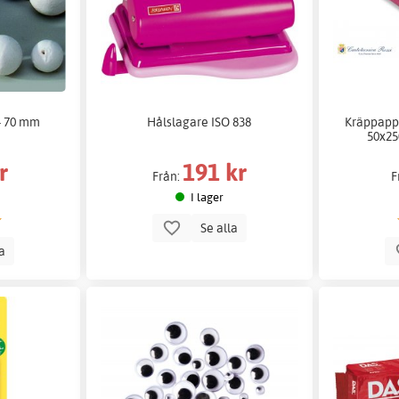
 - 70 mm
Hålslagare ISO 838
Kräppappe
50x25
r
191 kr
Från:
F
I lager
Se alla
la