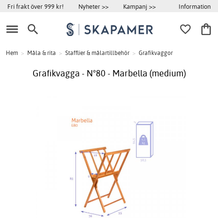
Information
Fri frakt över 999 kr!
Nyheter >>
Kampanj >>
Hem
>
Måla & rita
>
Stafflier & målartillbehör
>
Grafikvaggor
Grafikvagga - N°80 - Marbella (medium)