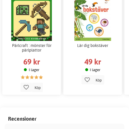
Pärlcraft : mönster för
Lär dig bokstäver
pärlplattor
69 kr
49 kr
I lager
I lager
Köp
Köp
Recensioner