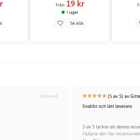
r
19 kr
Från:
F
I lager
la
Se alla
(5 av 5) av Git
2026-04-18
Snabbt och lätt leverans
3 av 5 tyckte att denna recen
Hjälpte den här recensionen