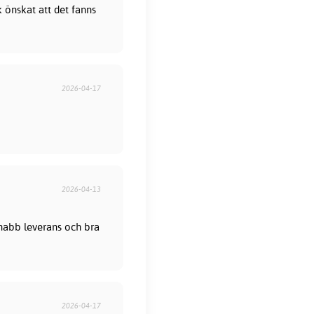
 önskat att det fanns
2026-04-17
2026-04-13
 Snabb leverans och bra
2026-04-17