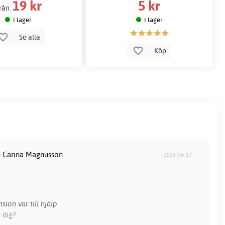
19 kr
5 kr
rån:
I lager
I lager
Se alla
Köp
te Carina Magnusson
2026-04-17
sion var till hjälp.
 dig?