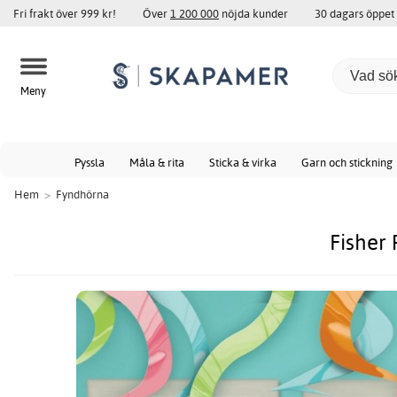
Fri frakt över 999 kr!
Över
1 200 000
nöjda kunder
30 dagars öppet
Meny
Pyssla
Måla & rita
Sticka & virka
Garn och stickning
Hem
>
Fyndhörna
Fisher 