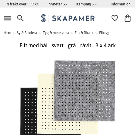
Information
Fri frakt över 999 kr!
Nyheter >>
Kampanj >>
Hem
>
Sy & Brodera
>
Tyg & metervara
>
Filt & filtark
>
Filttyg
Filt med hål - svart - grå - råvit - 3 x 4 ark