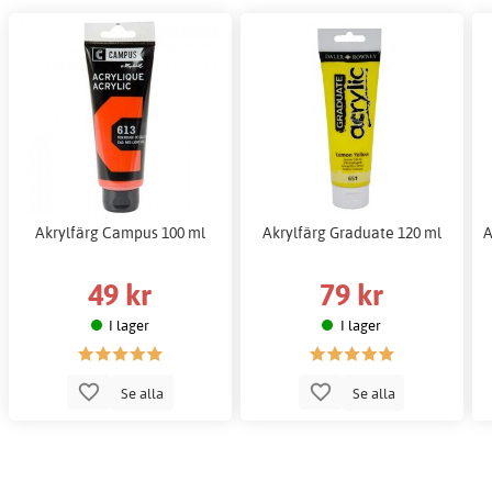
Akrylfärg Campus 100 ml
Akrylfärg Graduate 120 ml
A
49 kr
79 kr
I lager
I lager
Se alla
Se alla