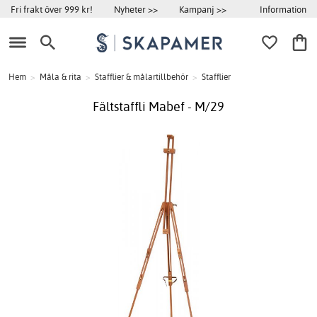
Information
Fri frakt över 999 kr!
Nyheter >>
Kampanj >>
Hem
>
Måla & rita
>
Stafflier & målartillbehör
>
Stafflier
Fältstaffli Mabef - M/29