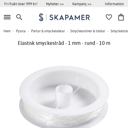
Information
Fri frakt över 999 kr!
Nyheter >>
Kampanj >>
Hem
>
Pyssla
>
Pärlor & smyckesdelar
>
Smyckesnören & trådar
>
Smyckestrå
Elastisk smyckestråd - 1 mm - rund - 10 m