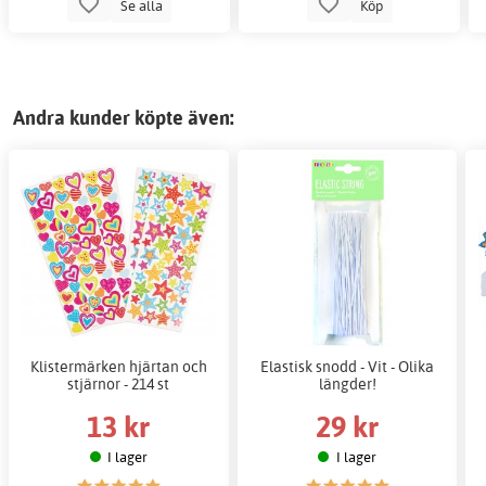
Se alla
Köp
Andra kunder köpte även:
Klistermärken hjärtan och
Elastisk snodd - Vit - Olika
stjärnor - 214 st
längder!
13 kr
29 kr
I lager
I lager