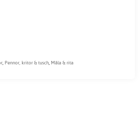
or
,
Pennor, kritor & tusch
,
Måla & rita