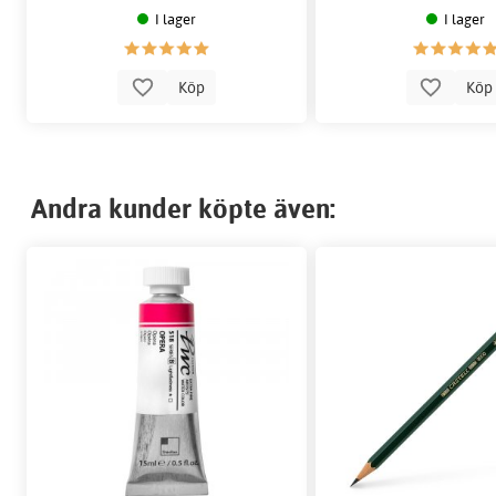
I lager
I lager
Köp
Kö
Andra kunder köpte även: