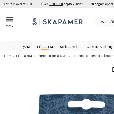
Fri frakt över 999 kr!
Över
1 200 000
nöjda kunder
30 dagars öppet
Meny
Pyssla
Måla & rita
Sticka & virka
Garn och stickning
Hem
>
Måla & rita
>
Pennor, kritor & tusch
>
Tillbehör till pennor & kritor