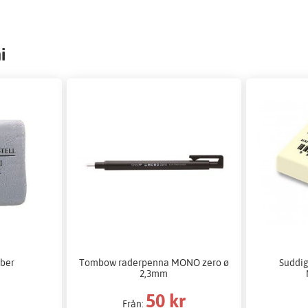
i
ber
Tombow raderpenna MONO zero ø
Suddig
2,3mm
50 kr
Från: