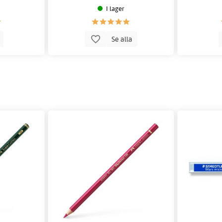
I lager
p
Se alla