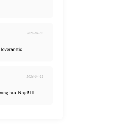
2026-04-05
 leveranstid
2026-04-11
ng bra. Nöjd! 👍🏻