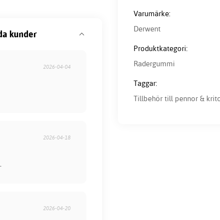
Varumärke:
Derwent
da kunder
Produktkategori:
Radergummi
2026-04-04
Taggar:
Tillbehör till pennor & krit
2026-04-18
.
2026-04-20