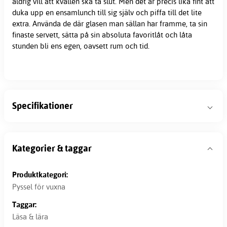
aldrig vill att kvällen ska ta slut. Men det är precis lika fint att
duka upp en ensamlunch till sig själv och piffa till det lite
extra. Använda de där glasen man sällan har framme, ta sin
finaste servett, sätta på sin absoluta favoritlåt och låta
stunden bli ens egen, oavsett rum och tid.
Specifikationer
Kategorier & taggar
Produktkategori:
Pyssel för vuxna
Taggar:
Läsa & lära