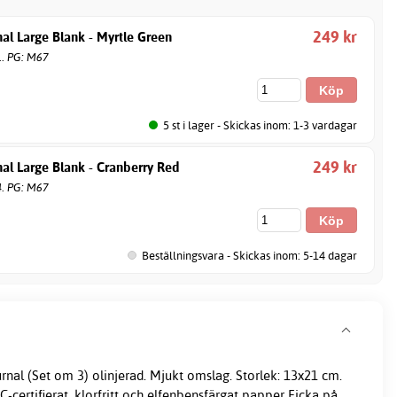
249 kr
nal Large Blank - Myrtle Green
1. PG: M67
5 st i lager - Skickas inom: 1-3 vardagar
249 kr
nal Large Blank - Cranberry Red
4. PG: M67
Beställningsvara - Skickas inom: 5-14 dagar
nal (Set om 3) olinjerad. Mjukt omslag. Storlek: 13x21 cm.
certifierat, klorfritt och elfenbensfärgat papper Ficka på