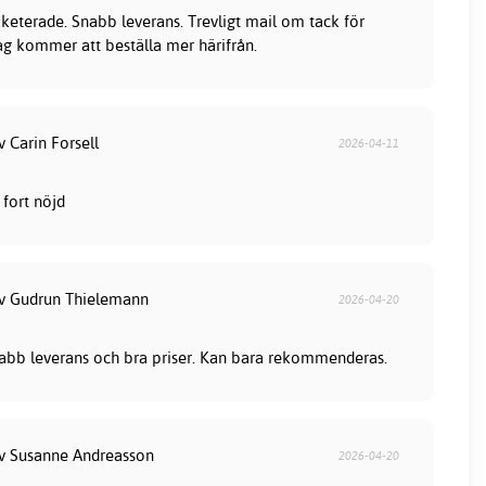
keterade. Snabb leverans. Trevligt mail om tack för
jag kommer att beställa mer härifrån.
v Carin Forsell
2026-04-11
fort nöjd
av Gudrun Thielemann
2026-04-20
snabb leverans och bra priser. Kan bara rekommenderas.
av Susanne Andreasson
2026-04-20