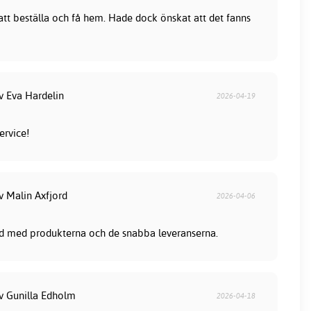
 att beställa och få hem. Hade dock önskat att det fanns
v Eva Hardelin
2026-04-19
ervice!
v Malin Axfjord
2026-04-06
nöjd med produkterna och de snabba leveranserna.
av Gunilla Edholm
2026-04-18