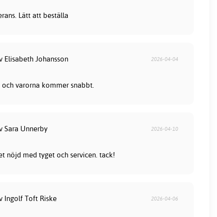
ans. Lätt att beställa
av Elisabeth Johansson
2026-04-04
lla och varorna kommer snabbt.
av Sara Unnerby
2026-04-10
et nöjd med tyget och servicen. tack!
v Ingolf Toft Riske
2026-04-06