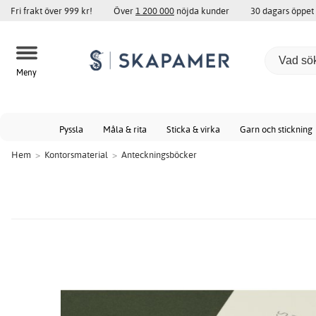
Fri frakt över 999 kr!
Över
1 200 000
nöjda kunder
30 dagars öppet
Meny
Pyssla
Måla & rita
Sticka & virka
Garn och stickning
Hem
>
Kontorsmaterial
>
Anteckningsböcker