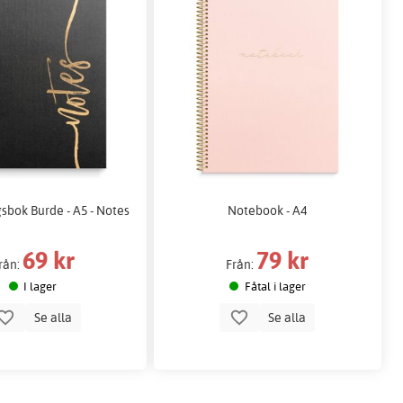
sbok Burde - A5 - Notes
Notebook - A4
69 kr
79 kr
rån:
Från:
I lager
Fåtal i lager
Se alla
Se alla