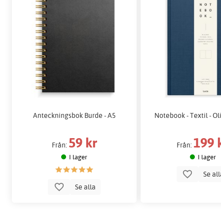
Anteckningsbok Burde - A5
Notebook - Textil - O
59 kr
199 
Från:
Från:
I lager
I lager
Se al
Se alla