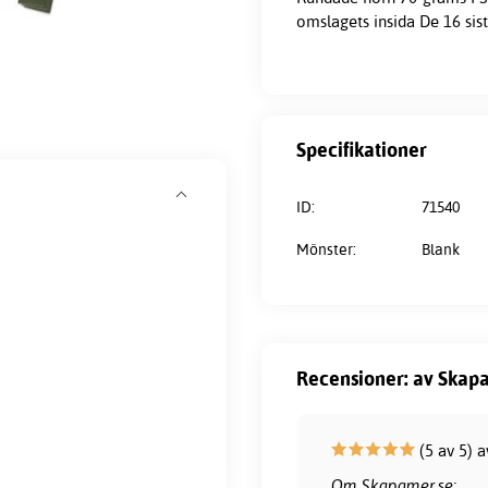
omslagets insida De 16 sist
Specifikationer
ID:
71540
Mönster:
Blank
Recensioner: av Skapa
(5 av 5) 
Om Skapamer.se: