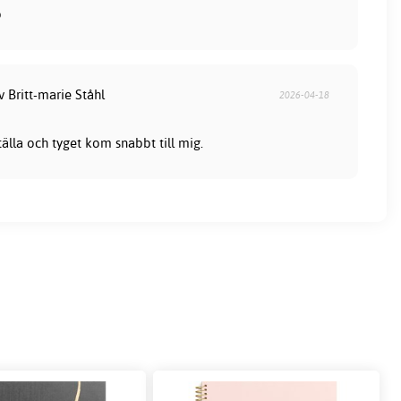
b
v Britt-marie Ståhl
2026-04-18
tälla och tyget kom snabbt till mig.