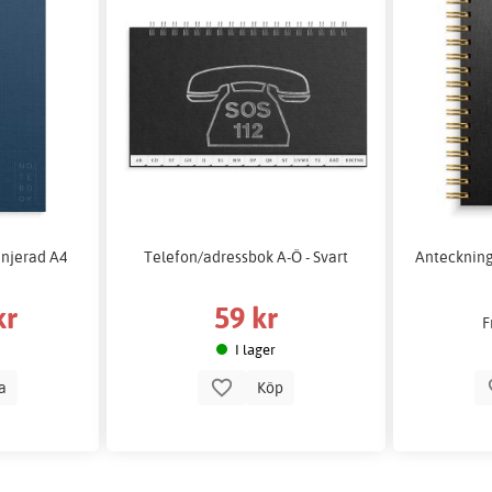
linjerad A4
Telefon/adressbok A-Ö - Svart
Anteckning
kr
59 kr
F
I lager
la
Köp