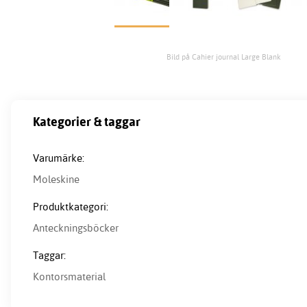
Bild på Cahier journal Large Blank
Kategorier & taggar
Varumärke:
Moleskine
Produktkategori:
Anteckningsböcker
Taggar:
Kontorsmaterial