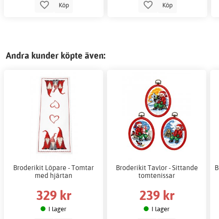
Köp
Köp
Andra kunder köpte även:
Broderikit Löpare - Tomtar
Broderikit Tavlor - Sittande
B
med hjärtan
tomtenissar
329 kr
239 kr
I lager
I lager