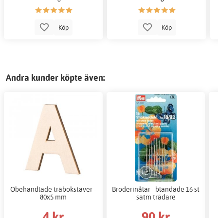
Köp
Köp
Andra kunder köpte även:
Obehandlade träbokstäver -
Broderinålar - blandade 16 st
80x5 mm
satm trädare
4 kr
90 kr