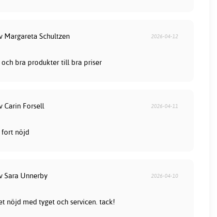
av Margareta Schultzen
2026-04-12
och bra produkter till bra priser
v Carin Forsell
2026-04-11
fort nöjd
av Sara Unnerby
2026-04-10
et nöjd med tyget och servicen. tack!