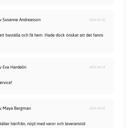
av Susanne Andreasson
2026-04-20
 att beställa och få hem. Hade dock önskat att det fanns
v Eva Hardelin
2026-04-19
ervice!
av Maya Bergman
2026-04-05
ställer härifrån, nöjd med varor och leveranstid