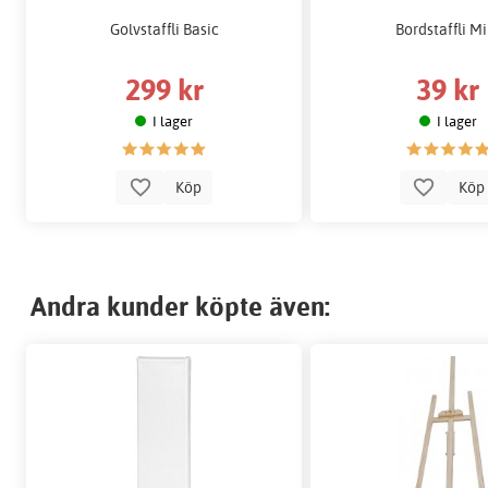
Golvstaffli Basic
Bordstaffli Mi
299 kr
39 kr
I lager
I lager
Köp
Kö
Andra kunder köpte även: