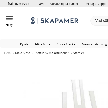
Fri frakt över 999 kr!
Över
1 200 000
nöjda kunder
30 dagars öppet
Meny
Pyssla
Måla & rita
Sticka & virka
Garn och stickning
Hem
>
Måla & rita
>
Stafflier & målartillbehör
>
Stafflier