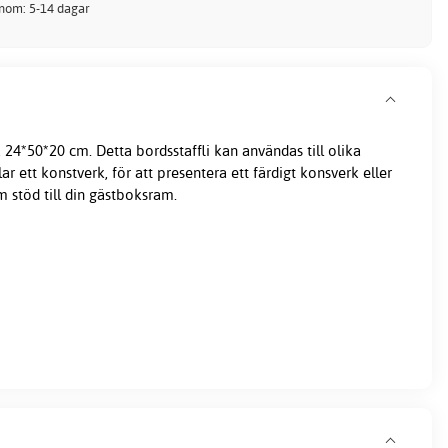
inom: 5-14 dagar
på 24*50*20 cm. Detta bordsstaffli kan användas till olika
r ett konstverk, för att presentera ett färdigt konsverk eller
m stöd till din gästboksram.