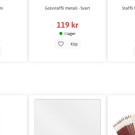
ni
Golvstaffli metall - Svart
Staffli
119 kr
I lager
Köp
p