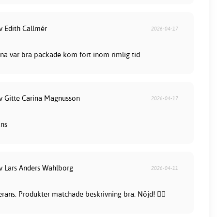
v Edith Callmér
2026-04-17
na var bra packade kom fort inom rimlig tid
av Gitte Carina Magnusson
2026-04-17
ans
av Lars Anders Wahlborg
2026-04-11
rans. Produkter matchade beskrivning bra. Nöjd! 👍🏻