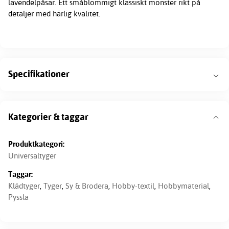
lavendelpåsar. Ett småblommigt klassiskt mönster rikt på
detaljer med härlig kvalitet.
Specifikationer
Kategorier & taggar
Produktkategori:
Universaltyger
Taggar:
Klädtyger
,
Tyger
,
Sy & Brodera
,
Hobby-textil
,
Hobbymaterial
,
Pyssla