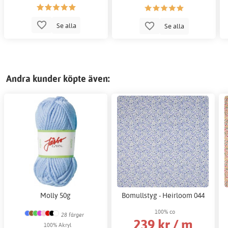
Se alla
Se alla
Andra kunder köpte även:
Molly 50g
Bomullstyg - Heirloom 044
100% co
28 färger
239 kr / m
100% Akryl