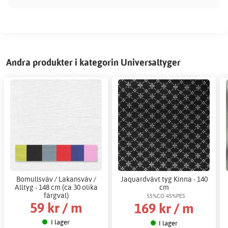
Andra produkter i kategorin Universaltyger
Bomullsväv / Lakansväv /
Jaquardvävt tyg Kinna - 140
Alltyg - 148 cm (ca 30 olika
cm
färgval)
55%CO 45%PES
59 kr / m
169 kr / m
I lager
I lager