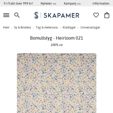
Information
Fri frakt över 999 kr!
Nyheter >>
Kampanj >>
Hem
>
Sy & Brodera
>
Tyg & metervara
>
Klädtyger
>
Universaltyger
Bomullstyg - Heirloom 021
100% co