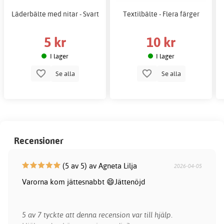
Läderbälte med nitar - Svart
Textilbälte - Flera färger
5 kr
10 kr
I lager
I lager
Se alla
Se alla
Recensioner
(5 av 5) av Agneta Lilja
2026-04-05
Varorna kom jättesnabbt 😄Jättenöjd
5 av 7 tyckte att denna recension var till hjälp.