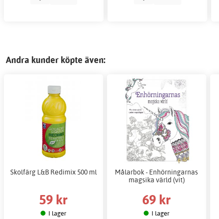
Andra kunder köpte även:
Skolfärg L&B Redimix 500 ml
Målarbok - Enhörningarnas
magsika värld (vit)
59 kr
69 kr
I lager
I lager