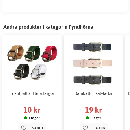
Andra produkter i kategorin Fyndhörna
Textilbälte - Flera färger
Dambälte i kalvläder
D
10 kr
19 kr
I lager
I lager
Se alla
Se alla