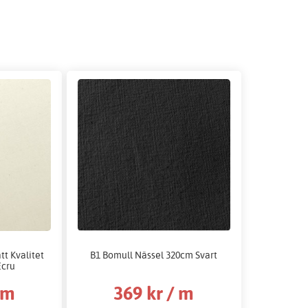
tt Kvalitet
B1 Bomull Nässel 320cm Svart
Ecru
 m
369 kr / m