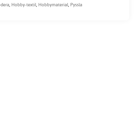
odera
,
Hobby-textil
,
Hobbymaterial
,
Pyssla