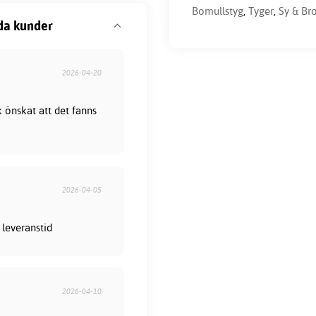
Bomullstyg
,
Tyger
,
Sy & Br
da kunder
2026-04-20
 önskat att det fanns
2026-04-05
 leveranstid
2026-04-10