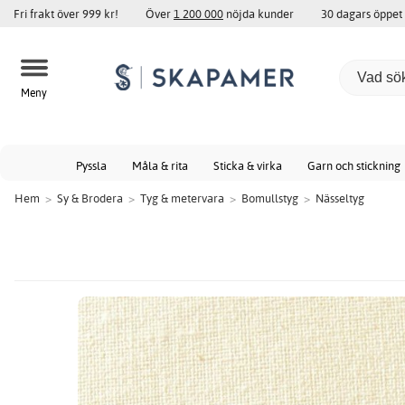
Fri frakt över 999 kr!
Över
1 200 000
nöjda kunder
30 dagars öppet
Meny
Pyssla
Måla & rita
Sticka & virka
Garn och stickning
Hem
>
Sy & Brodera
>
Tyg & metervara
>
Bomullstyg
>
Nässeltyg