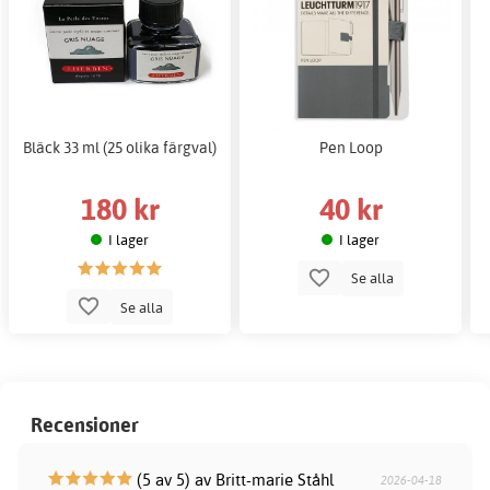
Bläck 33 ml (25 olika färgval)
Pen Loop
180 kr
40 kr
I lager
I lager
Se alla
Se alla
Recensioner
(5 av 5) av Britt-marie Ståhl
2026-04-18