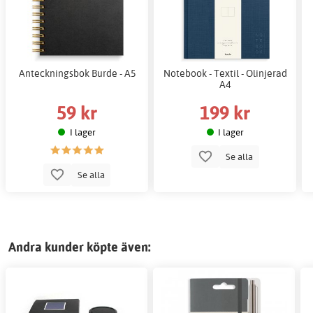
Anteckningsbok Burde - A5
Notebook - Textil - Olinjerad
A4
59 kr
199 kr
I lager
I lager
Se alla
Se alla
Andra kunder köpte även: