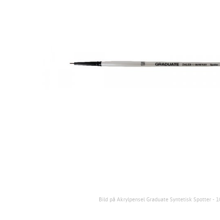
Bild på Akrylpensel Graduate Syntetisk Spotter - 1