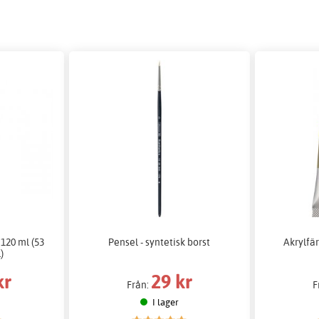
120 ml (53
Pensel - syntetisk borst
Akrylfä
)
kr
29 kr
Från:
F
I lager