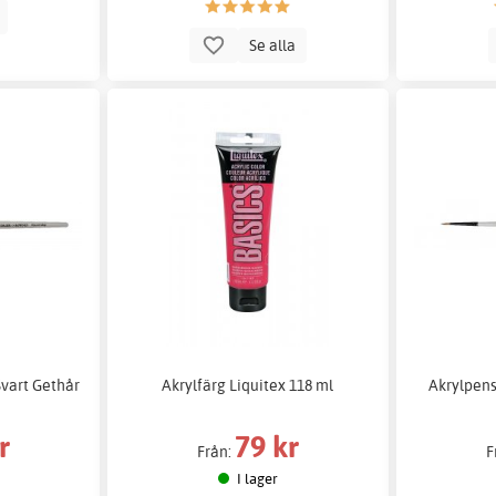
p
Se alla
vart Gethår
Akrylfärg Liquitex 118 ml
Akrylpens
r
79 kr
Från:
F
I lager