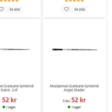
Se alla
Se alla
el Graduate Syntetisk
Akrylpensel Graduate Syntetisk
Svärd - 1/4"
Angel Shader
52 kr
52 kr
Från:
I lager
I lager