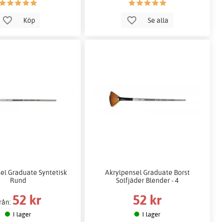
Köp
Se alla
el Graduate Syntetisk
Akrylpensel Graduate Borst
Rund
Solfjäder Blender - 4
52 kr
52 kr
rån:
I lager
I lager