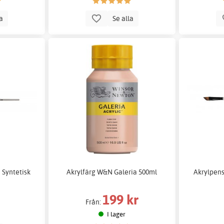
la
Se alla
 Syntetisk
Akrylfärg W&N Galeria 500ml
Akrylpens
199 kr
Från:
I lager