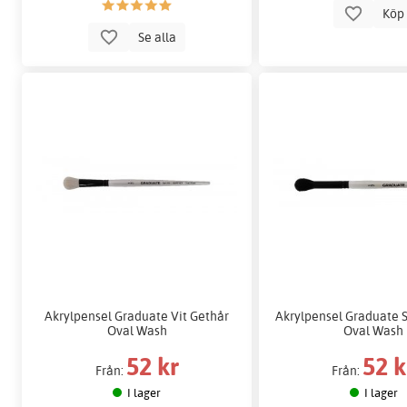
Kö
Se alla
Akrylpensel Graduate Vit Gethår
Akrylpensel Graduate S
Oval Wash
Oval Wash
52 kr
52 k
Från:
Från:
I lager
I lager