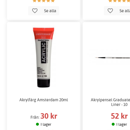
Se alla
Se al
Akrylfärg Amsterdam 20ml
Akrylpensel Graduate
Liner - 10
30 kr
52 kr
Från:
I lager
I lager