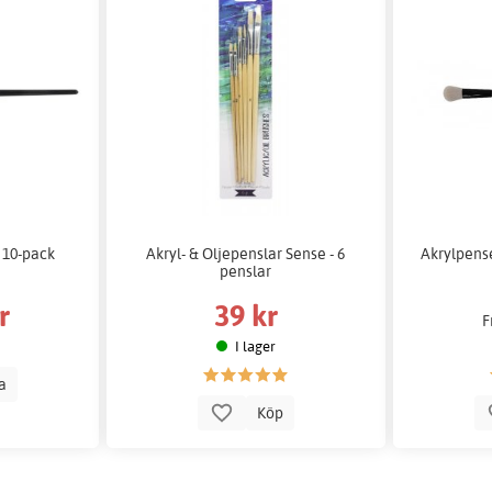
 10-pack
Akryl- & Oljepenslar Sense - 6
Akrylpens
penslar
r
39 kr
F
I lager
la
Köp