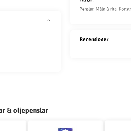
Penslar
,
Måla & rita
,
Konstn
Recensioner
ar & oljepenslar