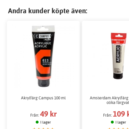
Andra kunder köpte även:
Akrylfärg Campus 100 ml
Amsterdam Akrylfärg 
olika färgval
49 kr
109 
Från:
Från:
I lager
I lager