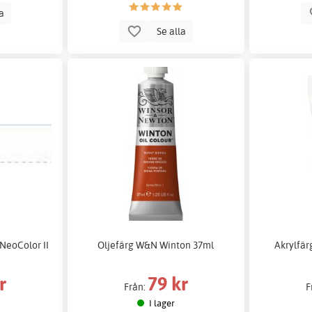
la
Se alla
NeoColor II
Oljefärg W&N Winton 37ml
Akrylfär
r
79 kr
Från:
F
I lager