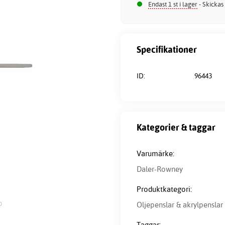
Endast 1 st i lager
- Skickas
Specifikationer
ID:
96443
Kategorier & taggar
Varumärke:
Daler-Rowney
Produktkategori:
Oljepenslar & akrylpenslar
0
Taggar: