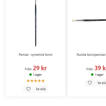
Pensel - syntetisk borst
Runda borstpenslar
29 kr
39 k
Från:
Från:
I lager
I lager
Se al
Se alla