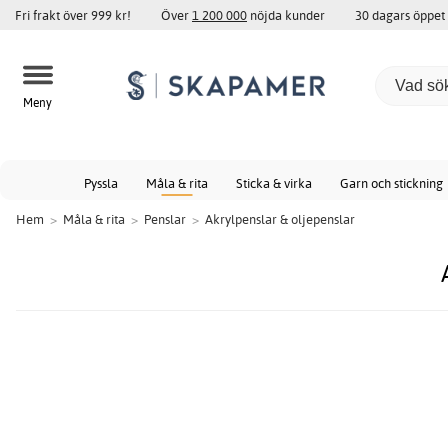
Fri frakt över 999 kr!
Över
1 200 000
nöjda kunder
30 dagars öppet
Meny
Pyssla
Måla & rita
Sticka & virka
Garn och stickning
Hem
>
Måla & rita
>
Penslar
>
Akrylpenslar & oljepenslar