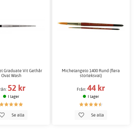
el Graduate Vit Gethår
Michelangelo 1400 Rund (flera
Oval Wash
storleksval)
52 kr
44 kr
rån:
Från:
I lager
I lager
Se alla
Se alla