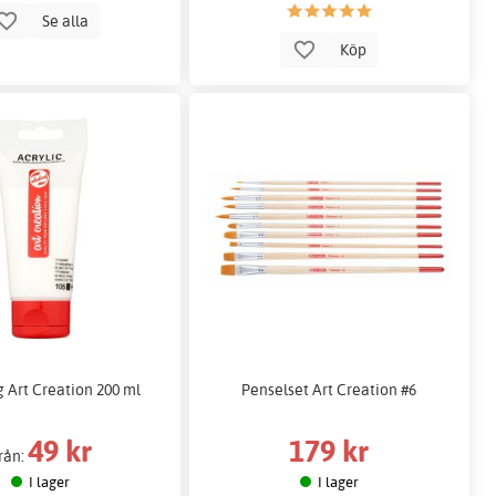
Se alla
Köp
g Art Creation 200 ml
Penselset Art Creation #6
49 kr
179 kr
rån:
I lager
I lager