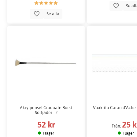
Se al
Se alla
Akrylpensel Graduate Borst
Vaxkrita Caran d'Ache 
Solfjäder - 2
52 kr
25 k
Från:
I lager
I lager