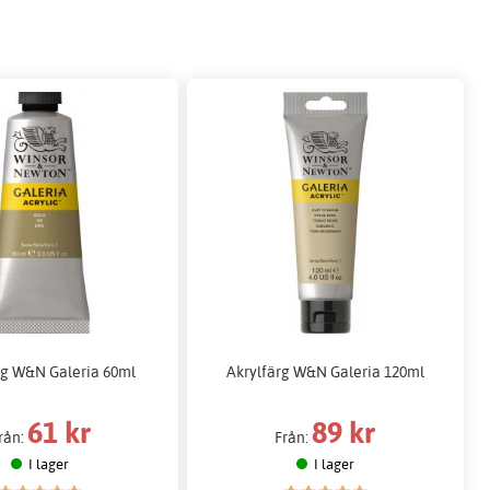
rg W&N Galeria 60ml
Akrylfärg W&N Galeria 120ml
61 kr
89 kr
rån:
Från:
I lager
I lager