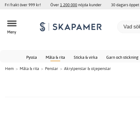
Fri frakt över 999 kr!
Över
1 200 000
nöjda kunder
30 dagars öppet
Meny
Pyssla
Måla & rita
Sticka & virka
Garn och stickning
Hem
>
Måla & rita
>
Penslar
>
Akrylpenslar & oljepenslar