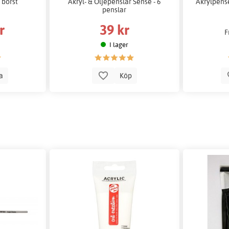
 borst
Akryl- & Oljepenslar Sense - 6
Akrylpens
penslar
r
39 kr
F
I lager
la
Köp