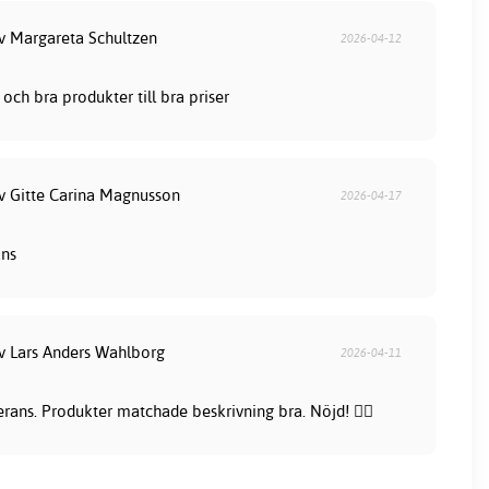
av Margareta Schultzen
2026-04-12
och bra produkter till bra priser
av Gitte Carina Magnusson
2026-04-17
ans
av Lars Anders Wahlborg
2026-04-11
rans. Produkter matchade beskrivning bra. Nöjd! 👍🏻