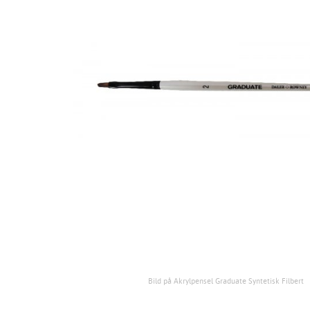
Bild på Akrylpensel Graduate Syntetisk Filbert