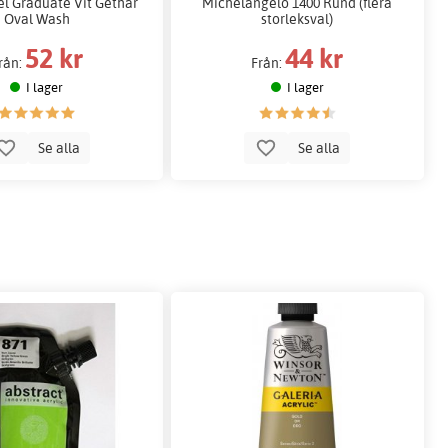
el Graduate Vit Gethår
Michelangelo 1400 Rund (flera
Oval Wash
storleksval)
52 kr
44 kr
rån:
Från:
I lager
I lager
Se alla
Se alla