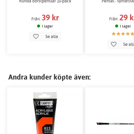
Runda borstpenslar 10-pack
Pensel - syntetisk
39 kr
29 k
Från:
Från:
I lager
I lager
Se alla
Se al
Andra kunder köpte även: