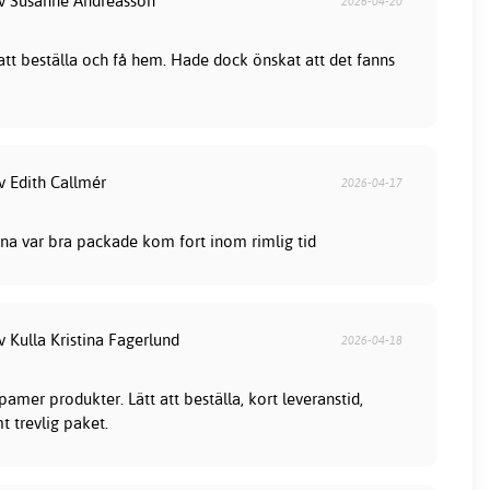
av Susanne Andreasson
2026-04-20
 att beställa och få hem. Hade dock önskat att det fanns
v Edith Callmér
2026-04-17
na var bra packade kom fort inom rimlig tid
v Kulla Kristina Fagerlund
2026-04-18
mer produkter. Lätt att beställa, kort leveranstid,
t trevlig paket.