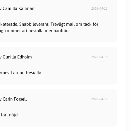
av Camilla Källman
2026-04-11
keterade. Snabb leverans. Trevligt mail om tack för
jag kommer att beställa mer härifrån.
av Gunilla Edholm
2026-04-18
ans. Lätt att beställa
v Carin Forsell
2026-04-11
fort nöjd