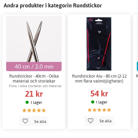
Andra produkter i kategorin Rundstickor
Rundstickor - 40cm - Olika
Rundstickor Alu - 80 cm (2-12
R
material och storlekar
mm flera valmöjligheter)
Finns i olika storlekar och material
54 kr
21 kr
I lager
I lager
Se alla
Se alla