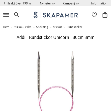
Information
Fri frakt över 999 kr!
Nyheter >>
Kampanj >>
Hem
>
Sticka & virka
>
Stickning
>
Stickor
>
Rundstickor
Addi - Rundstickor Unicorn - 80cm 8mm