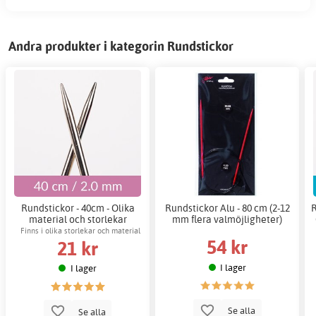
Andra produkter i kategorin Rundstickor
Rundstickor - 40cm - Olika
Rundstickor Alu - 80 cm (2-12
R
material och storlekar
mm flera valmöjligheter)
Finns i olika storlekar och material
54 kr
21 kr
I lager
I lager
Se alla
Se alla