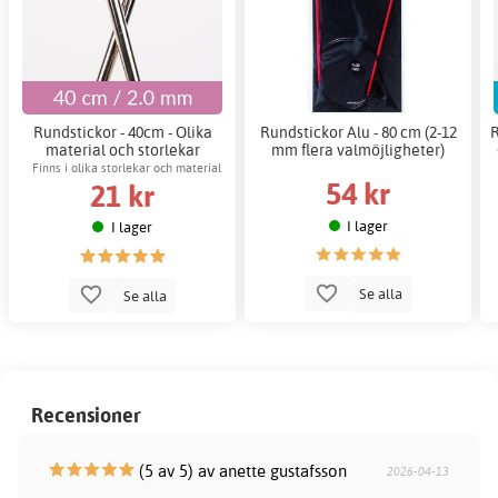
Rundstickor - 40cm - Olika
Rundstickor Alu - 80 cm (2-12
R
material och storlekar
mm flera valmöjligheter)
Finns i olika storlekar och material
54 kr
21 kr
I lager
I lager
Se alla
Se alla
Recensioner
(5 av 5) av anette gustafsson
2026-04-13